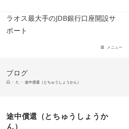
コ
ン
ラオス最大手のJDB銀行口座開設サ
テ
ン
ポート
ツ
へ
ス
メニュー
キ
ッ
プ
ブログ
>
た
>
途中償還（とちゅうしょうかん）
途中償還（とちゅうしょうか
ん）