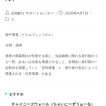
投
投
JDB銀行 サポートセンター
2020年4月7日
稿
稿
投
た
者:
公
稿
開
カ
日:
テ
途中償還（とちゅうしょうかん）
ゴ
リ
分類：債券
ー:
債券の償還期日が到来する前に、当該銘柄に関わる発行額のう
ち一部、あるいは全額を償還させること。定期的に発行額の一
定割合を償還していく「定時償還」と、発行者の意志によって
償還される「任意償還」がある。
おすすめ
チャイニーズウォール（ちゃいにーずうぉーる）