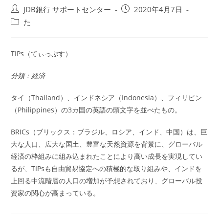
投
投
JDB銀行 サポートセンター
2020年4月7日
稿
稿
投
た
者:
公
稿
開
カ
日:
テ
TIPs（てぃっぷす）
ゴ
リ
分類：経済
ー:
タイ（Thailand）、インドネシア（Indonesia）、フィリピン
（Philippines）の3カ国の英語の頭文字を並べたもの。
BRICs（ブリックス：ブラジル、ロシア、インド、中国）は、巨
大な人口、広大な国土、豊富な天然資源を背景に、グローバル
経済の枠組みに組み込まれたことにより高い成長を実現してい
るが、TIPsも自由貿易協定への積極的な取り組みや、インドを
上回る中流階層の人口の増加が予想されており、グローバル投
資家の関心が高まっている。