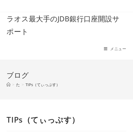
コ
ン
ラオス最大手のJDB銀行口座開設サ
テ
ン
ポート
ツ
へ
ス
メニュー
キ
ッ
プ
ブログ
>
た
>
TIPs（てぃっぷす）
TIPs（てぃっぷす）