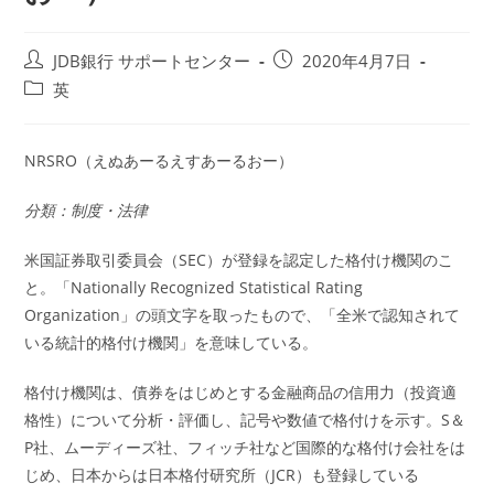
投
投
JDB銀行 サポートセンター
2020年4月7日
稿
稿
投
英
者:
公
稿
開
カ
日:
テ
NRSRO（えぬあーるえすあーるおー）
ゴ
リ
分類：制度・法律
ー:
米国証券取引委員会（SEC）が登録を認定した格付け機関のこ
と。「Nationally Recognized Statistical Rating
Organization」の頭文字を取ったもので、「全米で認知されて
いる統計的格付け機関」を意味している。
格付け機関は、債券をはじめとする金融商品の信用力（投資適
格性）について分析・評価し、記号や数値で格付けを示す。S＆
P社、ムーディーズ社、フィッチ社など国際的な格付け会社をは
じめ、日本からは日本格付研究所（JCR）も登録している