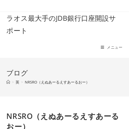
コ
ン
ラオス最大手のJDB銀行口座開設サ
テ
ン
ポート
ツ
へ
ス
メニュー
キ
ッ
プ
ブログ
>
英
>
NRSRO（えぬあーるえすあーるおー）
NRSRO（えぬあーるえすあーる
おー）