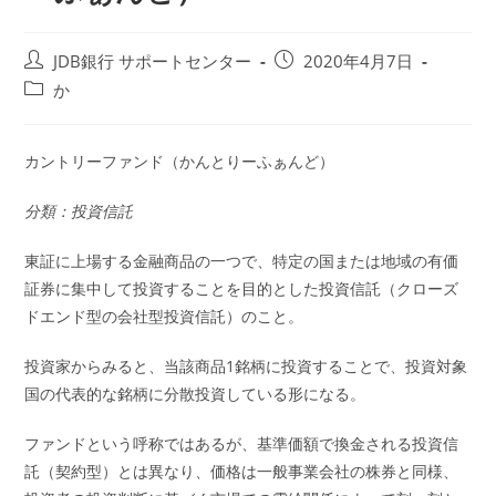
投
投
JDB銀行 サポートセンター
2020年4月7日
稿
稿
投
か
者:
公
稿
開
カ
日:
テ
カントリーファンド（かんとりーふぁんど）
ゴ
リ
分類：投資信託
ー:
東証に上場する金融商品の一つで、特定の国または地域の有価
証券に集中して投資することを目的とした投資信託（クローズ
ドエンド型の会社型投資信託）のこと。
投資家からみると、当該商品1銘柄に投資することで、投資対象
国の代表的な銘柄に分散投資している形になる。
ファンドという呼称ではあるが、基準価額で換金される投資信
託（契約型）とは異なり、価格は一般事業会社の株券と同様、