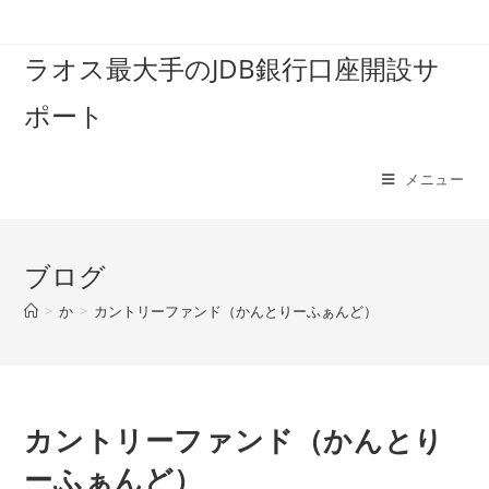
コ
ン
ラオス最大手のJDB銀行口座開設サ
テ
ン
ポート
ツ
へ
ス
メニュー
キ
ッ
プ
ブログ
>
か
>
カントリーファンド（かんとりーふぁんど）
カントリーファンド（かんとり
ーふぁんど）