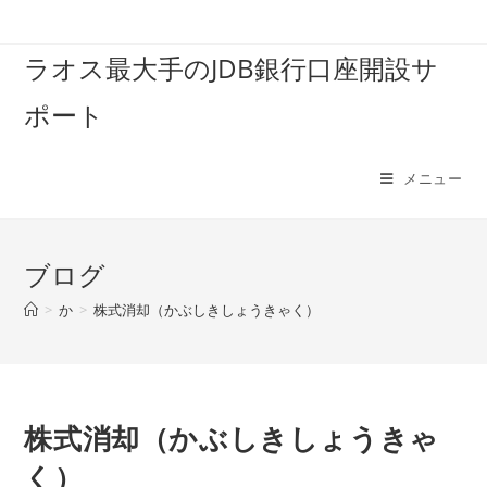
コ
ン
ラオス最大手のJDB銀行口座開設サ
テ
ン
ポート
ツ
へ
ス
メニュー
キ
ッ
プ
ブログ
>
か
>
株式消却（かぶしきしょうきゃく）
株式消却（かぶしきしょうきゃ
く）