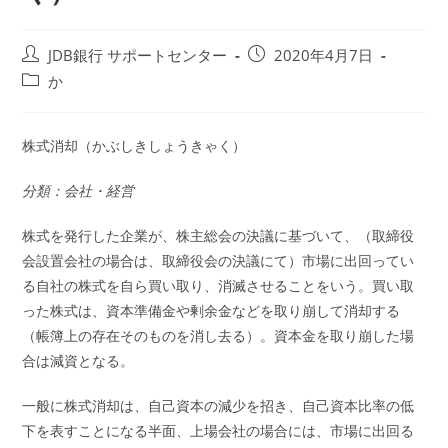
投
投
JDB銀行 サポートセンター
2020年4月7日
稿
稿
投
か
者:
公
稿
開
カ
日:
テ
株式消却（かぶしきしょうきゃく）
ゴ
リ
分類：会社・経営
ー:
株式を発行した企業が、株主総会の決議に基づいて、（取締役
会設置会社の場合は、取締役会の決議にて）市場に出回ってい
る自社の株式を自ら買い取り、消滅させることをいう。買い取
った株式は、資本準備金や剰余金などを取り崩して消却する
（帳簿上の存在そのものを消し去る）。資本金を取り崩した場
合は減資となる。
一般に株式消却は、自己資本の減少を招き、自己資本比率の低
下を表すことになる半面、上場会社の場合には、市場に出回る