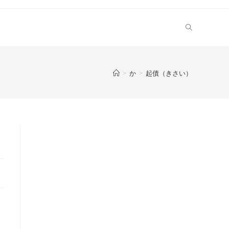
>
か
>
起債（きさい）