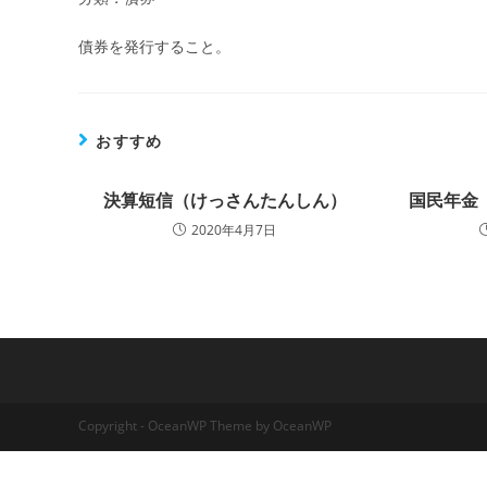
債券を発行すること。
おすすめ
決算短信（けっさんたんしん）
国民年金
2020年4月7日
Copyright - OceanWP Theme by OceanWP