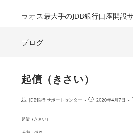
コ
ン
ラオス最大手のJDB銀行口座開設
テ
ン
ツ
ブログ
へ
ス
キ
ッ
プ
起債（きさい）
投
投
JDB銀行 サポートセンター
2020年4月7日
稿
稿
者:
公
開
起債（きさい）
日:
分類：債券