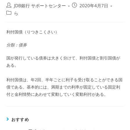
投
投
JDB銀行 サポートセンター
2020年4月7日
稿
稿
投
ら
者:
公
稿
開
カ
日:
テ
利付国債（りつきこくさい）
ゴ
リ
分類：債券
ー:
国が発行している債券は大きく分けて、利付国債と割引国債が
ある。
利付国債は、年2回、半年ごとに利子を受け取ることができる国
債である。基本的には、満期までの利率が固定している固定利
付と金利情勢にあわせて変動していく変動利付がある。
おすすめ