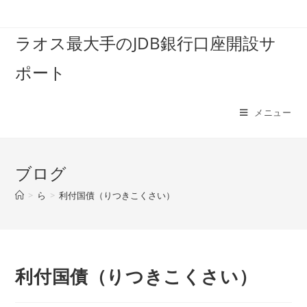
コ
ン
ラオス最大手のJDB銀行口座開設サ
テ
ン
ポート
ツ
へ
ス
メニュー
キ
ッ
プ
ブログ
>
ら
>
利付国債（りつきこくさい）
利付国債（りつきこくさい）