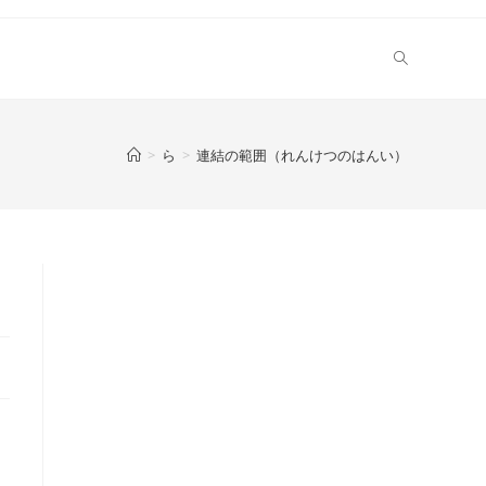
>
ら
>
連結の範囲（れんけつのはんい）