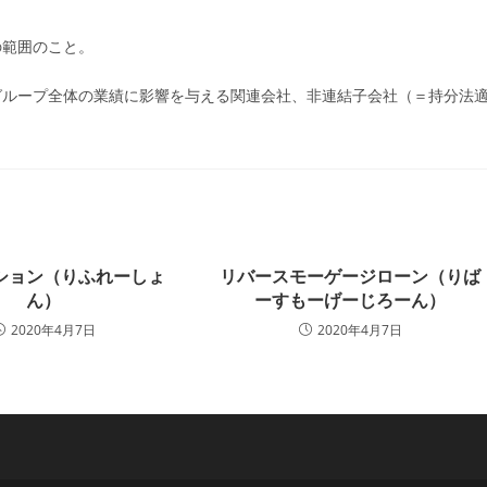
ー:
の範囲のこと。
グループ全体の業績に影響を与える関連会社、非連結子会社（＝持分法
ション（りふれーしょ
リバースモーゲージローン（りば
ん）
ーすもーげーじろーん）
2020年4月7日
2020年4月7日