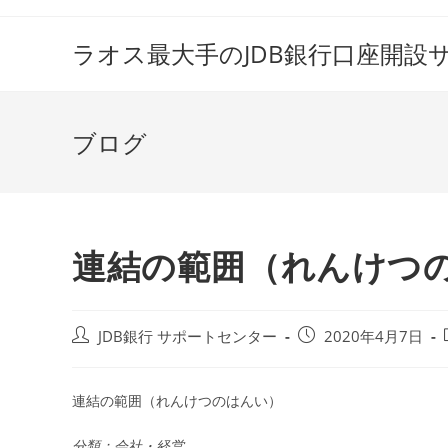
コ
ン
ラオス最大手のJDB銀行口座開設
テ
ン
ツ
ブログ
へ
ス
キ
ッ
プ
連結の範囲（れんけつ
投
投
JDB銀行 サポートセンター
2020年4月7日
稿
稿
者:
公
開
連結の範囲（れんけつのはんい）
日:
分類：会社・経営