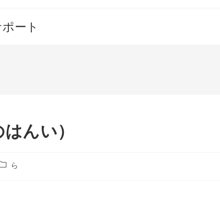
サポート
のはんい）
投
ら
稿
カ
テ
ゴ
リ