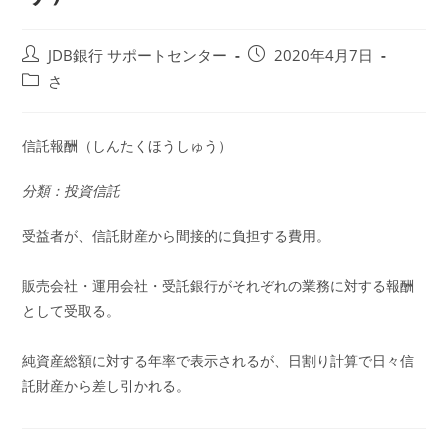
投
投
JDB銀行 サポートセンター
2020年4月7日
稿
稿
投
さ
者:
公
稿
開
カ
日:
テ
信託報酬（しんたくほうしゅう）
ゴ
リ
分類：投資信託
ー:
受益者が、信託財産から間接的に負担する費用。
販売会社・運用会社・受託銀行がそれぞれの業務に対する報酬
として受取る。
純資産総額に対する年率で表示されるが、日割り計算で日々信
託財産から差し引かれる。