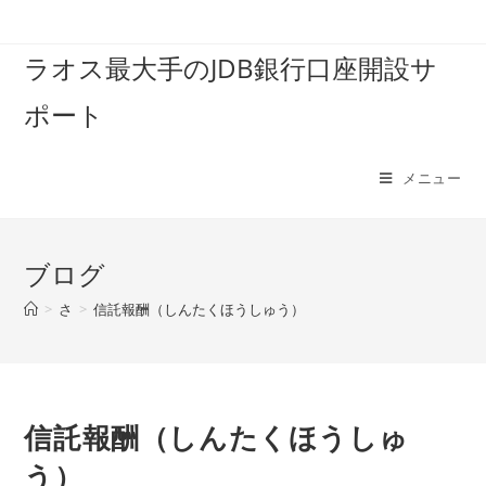
コ
ン
ラオス最大手のJDB銀行口座開設サ
テ
ン
ポート
ツ
へ
ス
メニュー
キ
ッ
プ
ブログ
>
さ
>
信託報酬（しんたくほうしゅう）
信託報酬（しんたくほうしゅ
う）