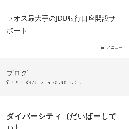
コ
ン
ラオス最大手のJDB銀行口座開設サ
テ
ン
ポート
ツ
へ
ス
メニュー
キ
ッ
プ
ブログ
>
た
>
ダイバーシティ（だいばーしてぃ）
ダイバーシティ（だいばーして
ぃ）