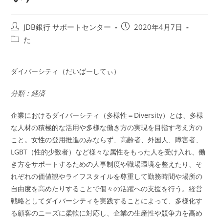
投
投
JDB銀行 サポートセンター
2020年4月7日
稿
稿
投
た
者:
公
稿
開
カ
日:
テ
ダイバーシティ（だいばーしてぃ）
ゴ
リ
分類：経済
ー:
企業におけるダイバーシティ（多様性＝Diversity）とは、多様
な人材の積極的な活用や多様な働き方の実現を目指す考え方の
こと。女性の登用推進のみならず、高齢者、外国人、障害者、
LGBT（性的少数者）など様々な属性をもった人を受け入れ、働
き方をサポートするための人事制度や職場環境を整えたり、そ
れぞれの価値観やライフスタイルを尊重して勤務時間や場所の
自由度を高めたりすることで個々の活躍への支援を行う。経営
戦略としてダイバーシティを実践することによって、多様化す
る顧客のニーズに柔軟に対応し、企業の生産性や競争力を高め