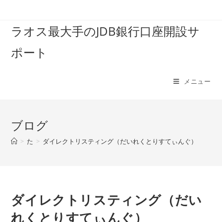
コ
ン
ラオス最大手のJDB銀行口座開設サ
テ
ン
ポート
ツ
へ
ス
メニュー
キ
ッ
プ
ブログ
>
た
>
ダイレクトリスティング（だいれくとりすてぃんぐ）
ダイレクトリスティング（だい
れくとりすてぃんぐ）