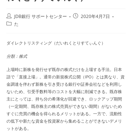
投
投
JDB銀行 サポートセンター
2020年4月7日
稿
稿
投
た
者:
公
稿
開
カ
日:
テ
ダイレクトリスティング（だいれくとりすてぃんぐ）
ゴ
リ
分類：株式
ー:
上場時に新株を発行せず既存の株式だけを上場する手法。日本
語で「直接上場」。通常の新規株式公開（IPO）とは異なり、資
金調達を伴わず新株を引き受ける銀行や証券会社などを利用し
ないため、引受手数料等のコストを大幅に削減できる。既存株
主にとっては、持ち分の希薄化が回避でき、ロックアップ期間
（一定期間、既存株主の株式売買ができない期間）がないため
すぐに売買の機会を得られるメリットがある。一方で、流動性
の低下や新たな資金を投資家から集めることができないデメリ
ットがある。