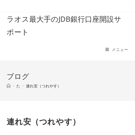
コ
ン
ラオス最大手のJDB銀行口座開設サ
テ
ン
ポート
ツ
へ
ス
メニュー
キ
ッ
プ
ブログ
>
た
>
連れ安（つれやす）
連れ安（つれやす）