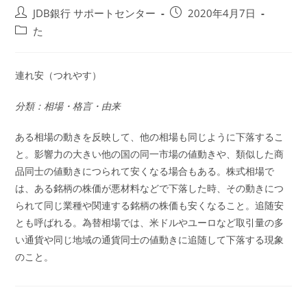
投
投
JDB銀行 サポートセンター
2020年4月7日
稿
稿
投
た
者:
公
稿
開
カ
日:
テ
連れ安（つれやす）
ゴ
リ
分類：相場・格言・由来
ー:
ある相場の動きを反映して、他の相場も同じように下落するこ
と。影響力の大きい他の国の同一市場の値動きや、類似した商
品同士の値動きにつられて安くなる場合もある。株式相場で
は、ある銘柄の株価が悪材料などで下落した時、その動きにつ
られて同じ業種や関連する銘柄の株価も安くなること。追随安
とも呼ばれる。為替相場では、米ドルやユーロなど取引量の多
い通貨や同じ地域の通貨同士の値動きに追随して下落する現象
のこと。